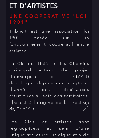
ET D'ARTISTES
UNE COOPÉRATIVE "LOI
1901"
Trib'Alt est une association loi
1901 basée sur un
fonctionnement coopératif entre
artistes.
La Cie du Théâtre des Chemins
(principal acteur de projet
d'envergure de Trib'Alt)
développe depuis une vingtaine
d'année des itinérances
artistiques au sein des territoires.
Elle est à l'origine de la création
de Trib'Alt.
Les Cies et artistes sont
regroupé.e.s au sein d'une
unique structure juridique afin de