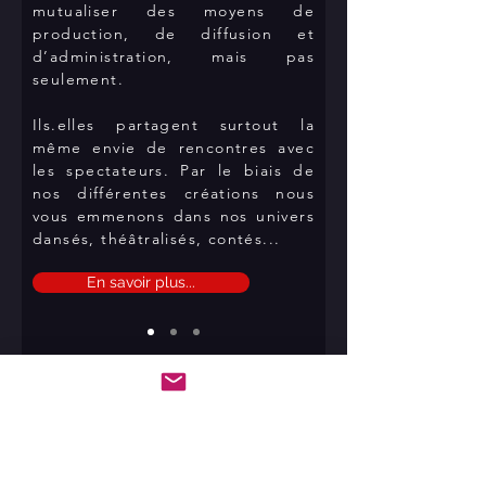
mutualiser des moyens de
production, de diffusion et
d’administration, mais pas
seulement.
Ils.elles partagent surtout la
même envie de rencontres avec
les spectateurs. Par le biais de
nos différentes créations nous
vous emmenons dans nos univers
dansés, théâtralisés, contés...
En savoir plus...
CONTACT Administratif
Adresse : 4 Rue du 4 Septembre 07200